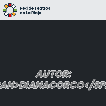
AUTOR:
PAN>DIANACORCO</SP