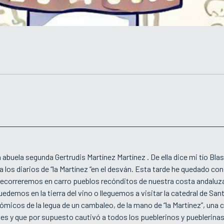
ra abuela segunda Gertrudis Martínez Martínez . De ella dice mi tío Bl
da los diarios de “la Martínez “en el desván. Esta tarde he quedado co
recorreremos en carro pueblos recónditos de nuestra costa andaluza
emos en la tierra del vino o lleguemos a visitar la catedral de Sant
micos de la legua de un cambaleo, de la mano de “la Martínez”, una
les y que por supuesto cautivó a todos los pueblerinos y pueblerinas